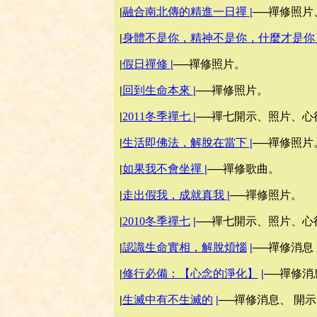
|
融合南北傳的精進一日禪
|
──禪修照片
|
身體不是你，精神不是你，什麼才是你
|
假日禪修
|
──禪修照片。
|
回到生命本來
|
──禪修照片。
|
2011冬季禪七
|
──禪七開示、照片、心
|
生活即佛法，解脫在當下
|
──禪修照片
|
如果我不會坐禪
|
──禪修歌曲。
|
走出假我，成就真我
|
──禪修照片。
|
2010冬季禪七
|
──禪七開示、照片、心
|
認識生命實相，解脫煩惱
|
──禪修消息
|
修行必備：【心念的淨化】
|
──禪修消
|
生滅中有不生滅的
|
──禪修消息、 開示