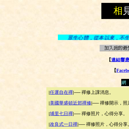
相
眾生心體，從本以來，不生不
【
連結響
【
Face
網
|
任運自在禪
|
── 禪修上課消息。
|
美國華盛頓近郊禪修
|
── 禪修開示，
|
埔里七日禪
|
── 禪修照片，心得分享。
|
改良式一日禪
|
── 禪修照片，心得分享