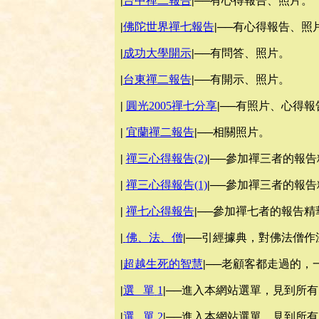
|
台中禪二報告
|
──有心得報告、照片。
|
佛陀世界禪七報告
|
──有心得報告、照
|
成功大學開示
|
──有問答、照片。
|
台東禪二報告
|
──有開示、照片。
|
圓光2005禪七分享
|
──有照片、心得報
|
宜蘭禪二報告
|
──相關照片。
|
禪三心得報告(2)
|
──參加禪三者的報告
|
禪三心得報告(1)
|
──參加禪三者的報告
|
禪七心得報告
|
──參加禪七者的報告精
|
佛、法、僧
|
──引經據典，對佛法僧
|
超越生死的智慧
|
──老顧客都走過的，
|
選 單
1
|
──進入本網站選單，見到所
|
選 單
2
|
──進入本網站選單，見到所