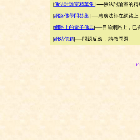
|
佛法討論室精華集
|
──佛法討論室的精
|
網路佛學問答集
|
──慧廣法師在網路
|
網路上的電子佛典
|──
目前網路上，已
|
網站信箱
|──
問題反應 ，請教問題。
1