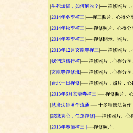
|
生死煩惱，如何解脫？
|
── 禪修照片
|
2014年冬季禪三
|
──禪三照片、心得分
|
2014年秋季禪三
|
── 禪修照片、心得分
|
2014年春季禪三
|
── 禪修開示、照片。
|
2013年12月玄龍寺禪三
|
── 禪修照片
|
我們這樣行禪
|
── 禪修照片，心得分享
|
玄龍寺禪修班
|
── 禪修照片，心得分享
|
台北一日禪修
|
── 禪修照片，照片，心
|
2013年6月玄龍寺禪三
|
── 禪修照片、
|
慧廣法師著作流通
|
── 十多種佛法著
|
認識真心，任運禪修
|
──禪修照片、心
|
2013年春節禪三
|
──禪修照片。