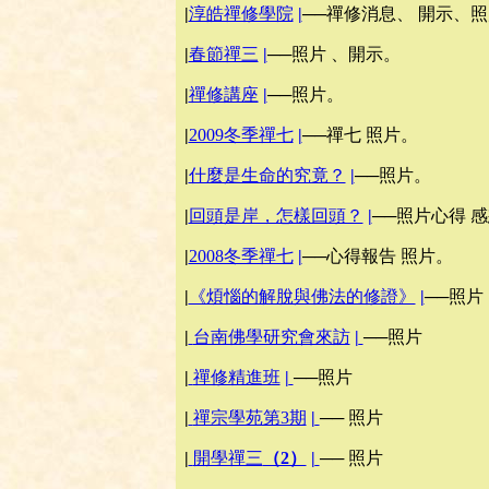
|
淳皓禪修學院
|
──禪修消息、 開示、照
|
春節禪三
|
──照片 、開示。
|
禪修講座
|
──照片。
|
2009冬季禪七
|
──禪七 照片。
|
什麼是生命的究竟？
|
──照片。
|
回頭是岸，怎樣回頭？
|
──照片心得 
|
2008冬季禪七
|
──心得報告 照片。
|
《煩惱的解脫與佛法的修證》
|
──照片
|
台南佛學研究會來訪
|
──照片
|
禪修精進班
|
──照片
|
禪宗學苑第3期
|
── 照片
|
開學禪三
（2）
|
── 照片