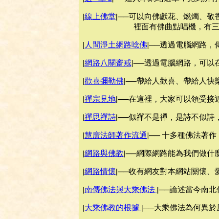
|
線上佛堂
|
──可以向佛獻花、燃燭、敬
裡面有佛曲點唱機，有三寶歌
|
人間淨土網路唸佛
|
──透過電腦網路，
|
網路八關齋戒
|
──透過電腦網路，可以
|
歡喜彌勒佛
|
──帶給人歡喜、帶給人快
|
禪宗見地
|
──在這裡，大家可以領受接
|
禪思禪詩
|
──似禪不是禪，是詩不似詩
|
慧廣法師著作流通
|
── 十多種佛法著
|
網路與佛教
|
──網際網路能為我們做什
|
網路情懷
|
──收有網友對本網站關懷、
|
南傳佛法與大乘佛法
|
──論述當今南
|
大乘佛教的根據
|
──大乘佛法為何異