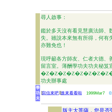
尋人啟事：
鑑於多天沒有看見慧廣法師、
失。雖說本來無有所得，何有
亦難免也！
現呼籲各方師友、仁者大德、
留言室。薄酬學功夫功夫秘笈
�Z�Z�Z�Z�Z�Z�Z�Z�Z
功夫辦事處
學
∣
寫信來吧
∣∣
進來看看啦
1999Mar7
0
功
夫
版主大菩薩，您是否