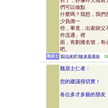
對了，好像昨天或前
們可以做點
什麼嗎？我想，我們
少負擔一
些，畢竟，出家師父
作流通」裡
面，有劃撥名號，有
吧。
魏居士
∣
寫信來吧
∣∣
進來看看啦
1
魏居士仁者：
您的建議很切實！
各位多才多藝的朋友