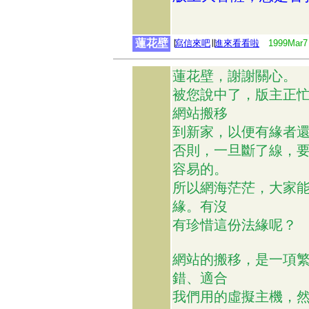
蓮花壁
∣
寫信來吧
∣∣
進來看看啦
1999Mar7
蓮花壁，謝謝關心。
被您說中了，版主正
網站搬移
到新家，以便有緣者
否則，一旦斷了線，
容易的。
所以網海茫茫，大家
緣。有沒
有珍惜這份法緣呢？
網站的搬移，是一項
錯、適合
我們用的虛擬主機，