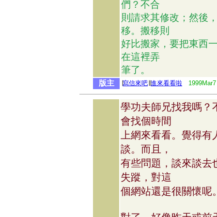
們？不合
則請求其修改；然後
移。搬移則
好比搬家，要把東西
在這裡弄
筆了。
版主
∣
寫信來吧
∣∣
進來看看啦
1999Mar7
學功夫師兄找我嗎？
會找個時間
上網來看看。覺得有
談。而且，
有些問題，談來談去
失蹤，對這
個網站還是很關懷呢