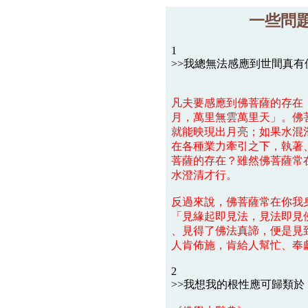
一些問
1
>>我總無法感應到世間真有佛菩薩
凡夫要感應到佛菩薩的存在
月，萬里無雲萬里天」。佛
就能映現出月亮；如果水混
在各種業力牽引之下，執著
菩薩的存在？雖然佛菩薩常
水澄清才行。
反過來說，佛菩薩常在你我
「見緣起即見法，見法即見
、見得了佛法真諦，便是見
人肯佈施，肯給人幫忙、奉
2
>>我想我的根性應可歸類於