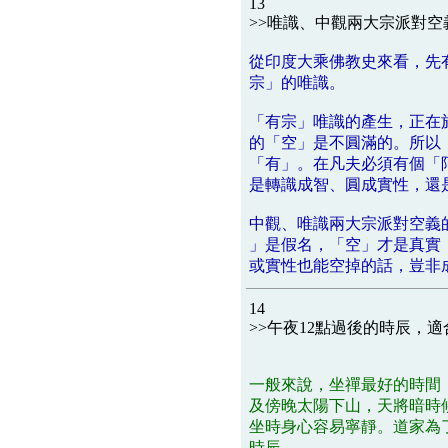
13
>>唯識、中觀兩大宗派對
從印度大乘佛教史來看，先
宗」的唯識。
「有宗」唯識的產生，正在
的「空」是不圓滿的。所以
「有」。在凡夫必須有個「
是轉識成智、圓成實性，還
中觀、唯識兩大宗派對空義
」是假名，「空」才是真實
或實性也能空掉的話，豈非
14
>>午夜12點過後的時辰，
一般來說，坐禪最好的時間
及傍晚太陽下山，天將暗時
坐時身心容易寧靜。道家為
時辰。