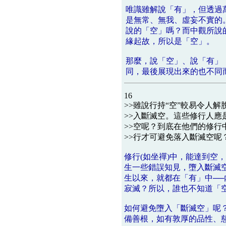
唯識雖解說「有」，但透過
是無常、無我、虛妄不實的
說的「空」嗎？而中觀所說
緣起故，所以是「空」。
那麼，說「空」、說「有」
同，最後展現出來的也不同
16
>>雖說行持“空”較易令人解
>>入斷滅空。這些修行人
>>空呢？到底在他們的修
>>行才可避免落入斷滅空呢
修行(如坐禪)中，能達到空
生一些錯誤知見，墮入斷滅
生以來，就都在「有」中─
寂滅？所以，誰也不知道「
如何避免墮入「斷滅空」呢
備善根，如有敦厚的品性、慈悲..