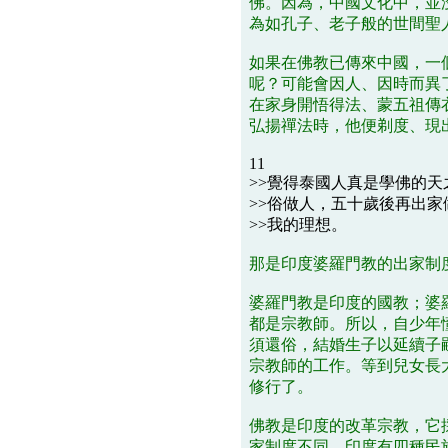
佛。因為，中國文化中，並
為如孔子、老子般的世間聖
如果在佛教已傳來中國，一
呢？可能會因人、因時而異
在家身開悟得法、蒙五祖傳
弘揚禪法時，他便剃度、現
11
>>覺得泰國人真是學佛的
>>俗做人，五十歲後再出家做
>>我的理想。
那是印度婆羅門教的出家制
婆羅門教是印度的國教；婆
都是宗教師。所以，自少年懂
須還俗，結婚生子以延續子嗣
宗教師的工作。等到兒女長大
修行了。
佛教是印度的改革宗教，它
家制度不同。印度有四種民