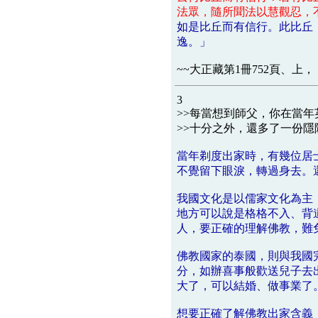
法眾，隨所聞法以慧觀忍，
如是比丘而有信行。此比丘
逸。」
~~大正藏第1冊752頁、上，
3
>>每當想到師父，你在當
>>十分之外，還多了一份隱隱莫名
當年剃度出家時，有幾位居
不覺留下眼淚，轉過身去。
我國文化是以儒家文化為主
地方可以說是格格不入、背
人，要正確的理解佛教，難
佛教國家的泰國，則與我國
分，如辦喜事般歡送兒子去
大了，可以結婚、做事業了
想要正確了解佛教出家含義