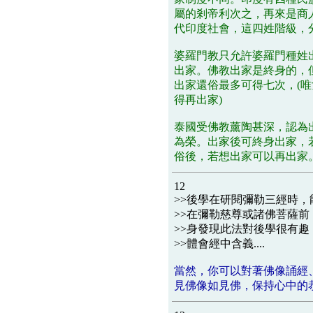
屬的剎帝利次之，再來是商
代印度社會，這四姓階級，
婆羅門教只允許婆羅門種姓
出家。佛教出家是終身的，
出家還俗最多可得七次，(
得再出家)
泰國受佛教薰陶甚深，認為
為榮。出家後可終身出家，
俗後，若想出家可以再出家
12
>>後學在研閱彌勒三經時
>>在彌勒慈尊或諸佛菩薩
>>身發現此法對後學很有
>>體會經中含義....
當然，你可以對著佛像誦經
見佛像如見佛，保持心中的