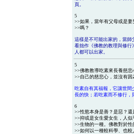
頁。
5
>>如果，當年有父母或是
>>嗎？
這樣是不可能出家的，當師
看拙作《佛教的教理與修行
人都可以出家。
5
>>佛教教導吃素來長養慈
>>自己的慈悲心，並沒有
吃素自有其福報，它讓世間
長的快；若吃素而不修行，
6
>>性慾本身是善？是惡？
>>抑或是女生愛女生，人
>>生物的一種。佛教對於
>>如何以一種較科學、也