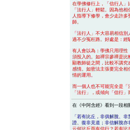
在學佛修行上，「信行人」
「法行人」輕鬆。因為他相
人指導下修學，會少走許多
師。
「法行人」不大容易相信別
過不少冤枉路。好處是：經
有人會以為：學佛只用理性
須投入的。如禪宗參禪是比
顯教師徒之間，比較不講究
感情。如密法主張要完全相信
情的運用。
而一個人也不可能完全是「
「法行」，或傾向「信行」
在《中阿含經》看到一段相
「若有比丘，非俱解脫、非
證、復非見道；非信解脫亦
云何比丘而有信行？若有比