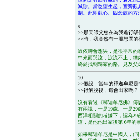
滅除。當慾望生起，宜旁觀
制。此即觀心、四念處的方
9
>>那天師父您在為我進行皈依儀
>>時，我竟然有一股想哭
皈依時會想哭，是很平常的
中來而哭泣，淚流不止，猶
終於找到歸家的路。見及父
10
>>假設，當年的釋迦牟尼
>>得解脫後，還會出家嗎？
沒有看過《釋迦牟尼佛》傳
有兩說，一是19歲、一是2
西洋相關的考據下，認為2
道，是他他出家後第 6年的
如果釋迦牟尼是中國人，(同