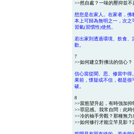
>>然自處？一味的壓抑並不
想您是在家人。在家者，佛
本上可歸為無明之一，次之
習氣(習慣性)使然。
若出家則透過環境、飲食、
歡。
7
>>如何建立對佛法的信心？
信心當從聞、思、修當中得
果前，懷疑或不信，都是很
破。
8
>>當慾望升起，有時強加
>>罪惡感。我常自問：此
>>冷的袖手旁觀？那種無
>>如何修行才能立竿見影
世間是有因有緣的，若未能