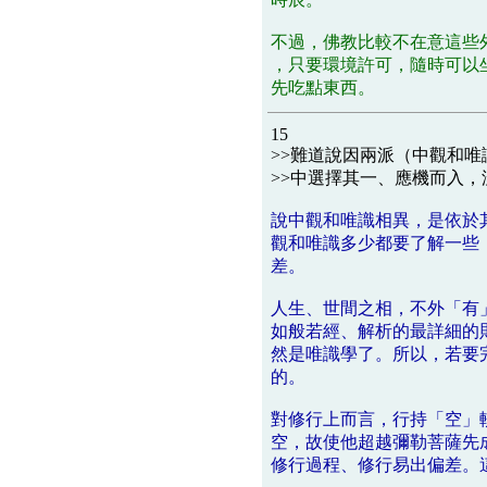
不過，佛教比較不在意這些
，只要環境許可，隨時可以
先吃點東西。
15
>>難道說因兩派（中觀和
>>中選擇其一、應機而入
說中觀和唯識相異，是依於
觀和唯識多少都要了解一些
差。
人生、世間之相，不外「有
如般若經、解析的最詳細的
然是唯識學了。所以，若要
的。
對修行上而言，行持「空」
空，故使他超越彌勒菩薩先
修行過程、修行易出偏差。