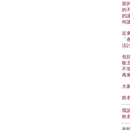
當
的
的
何
近
「
法
包
板
不
再
大
姓名
我
姓名
有