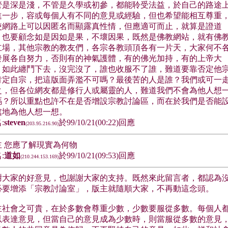
管是深是淺，不管是久學或初參，都能聆受法益，於自己的路途
進一步，容或每個人有不同的意見或經驗，但也希望能相互尊重
使網路上可以因匿名而顯露真性情，但應適可而止，就算是證道
，也要顧念如是因如是果，不壞因果，既然是佛教網站，就有佛
立場，其他宗教的教友們，各宗各教頭頂各有一片天，大家何不
發展各自努力，否則有的神氣護體，有的佛光加持，有的上帝大
，如此纏鬥下去，沒完沒了，誰也收服不了誰，難道要靠否定他
肯定自宗，把這版面弄濫不可嗎？最後苦的人是誰？我們或可一
之，但各位網友都是修行人或屬靈的人，難道我們不會為他人想
嗎？所以重點也許不在是否增設宗教討論區，而在於我們是否能
處地為他人想一想。
:
steven
於99/10/21(00:22)回應
(203.95.216.90)
主 您應了解現實為何物
:
道如
於99/10/21(09:53)回應
(210.244.153.169)
謝大家的好意見，也謝謝大家的支持。既然來此留言者，都認為
必要增添「宗教討論室」，版主就隨順大家，不再動這念頭。
主社會之可貴，在於多數會尊重少數，少數要服從多數。每個人
以表達意見，但當自己的意見成為少數時，則當服從多數的意見