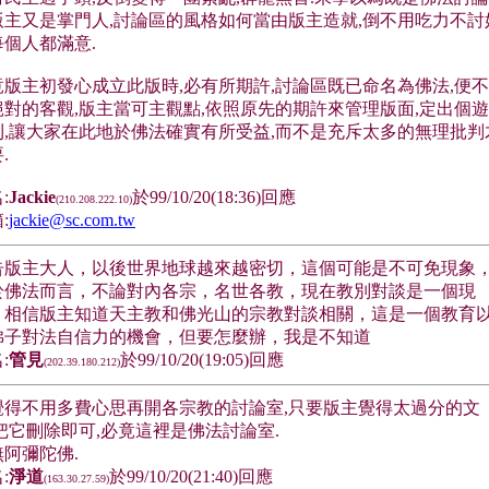
版主又是掌門人,討論區的風格如何當由版主造就,倒不用吃力不討
每個人都滿意.
竟版主初發心成立此版時,必有所期許,討論區既已命名為佛法,便
絕對的客觀,版主當可主觀點,依照原先的期許來管理版面,定出個
則,讓大家在此地於佛法確實有所受益,而不是充斥太多的無理批判
.
:
Jackie
於99/10/20(18:36)回應
(210.208.222.10)
:
jackie@sc.com.tw
告版主大人，以後世界地球越來越密切，這個可能是不可免現象
於佛法而言，不論對內各宗，名世各教，現在教別對談是一個現
，相信版主知道天主教和佛光山的宗教對談相關，這是一個教育
佛子對法自信力的機會，但要怎麼辦，我是不知道
:
管見
於99/10/20(19:05)回應
(202.39.180.212)
覺得不用多費心思再開各宗教的討論室,只要版主覺得太過分的文
,把它刪除即可,必竟這裡是佛法討論室.
無阿彌陀佛.
:
淨道
於99/10/20(21:40)回應
(163.30.27.59)