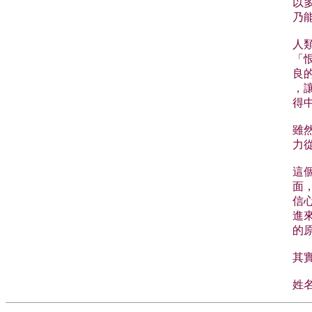
以
乃
人
「
良
，
得
雖
力
這個
面
信
進
的
其
姓名