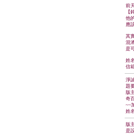
前
【鈍
他
應
其
混
是
姓名
信箱
淨
題
版
奇
~~加
姓名
版
是