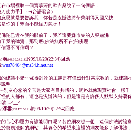
天在市場裡聽一個賣荸薺的歐吉桑說了一句俚語：
刀使力手】 ~~(台語發音)
的意思就是要告訴我：你若是沒辦法將荸薺削得又圓又快
該是你的手笨而不能怪刀鈍呀！
實佛陀已近在我的眼前了，我若還要嫌市集的人聲鼎沸
淆了我的聽覺，那到底(佛法無所不在)的佛理
可信還不可信啊？
:
雨
於99/10/20(22:34)回應
(163.30.29.213)
:
wus78404@ms34.hinet.net
誠的建議不錯~~如要討論的主題是有強烈針對某宗教的，就建議
要說明。
主~別灰心您的辛苦是大家有目共睹的，網路就像現實社會一樣千
百怪的人都有，這也是沒辦法的，但是還是有許多人默默支持著
油....^__^
:
浮雲
於99/10/20(22:54)回應
(139.175.56.71)
主的苦心和壓力有誰能明白呢？各位網友想一想，這個佛法討論
設於慧廣法師的網站，其衷心的希望來這裡的網友能多了解佛法