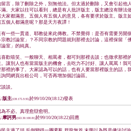
的留言，除了刪除之外，別無他法。但太過於刪除，又會引起他
不滿。大家以往可以看到，總是有人批評版主，版主總沒有辦法
讓大家都滿意。五個人有五個人的意見，各有要求於版主。版主
讓五個人都滿意呢？那是天方夜譚！
來有一些一貫道、耶教徒來此傳教。不禁覺得：是否有需要另開
各宗教討論室」？不同宗教的問題就到那裡去討論，這裡保留「
討論室」的純真。
括喜歡嘻笑、一般聊天、相罵者，都可到那裡去談；也徵求那裡
主。讓別人也有當當版主的機會，去吃力不討好、讓人罵罵！我
管那裡的事了。大家認為可以的話，也有人要當那裡版主的話，
來詢問網頁出租公司，可否再增加個討論區。
家談談。
:
版主
於99/10/20(18:12)發表
(139.175.9.95)
認為不必。真理愈辯愈明。
:
摩訶男
於99/10/20(18:22)回應
(163.30.100.81)
時民主過了頭,反倒變得一團紊亂,群龍無首.末學以為既是佛法討論