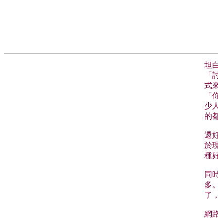
坦
「
式
「
少
的
還
於
種
同
多
了
網