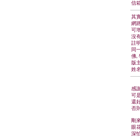
信箱
其
網
可
沒有
註明
同一
佛,
版主
姓名
感謝
可
還
否
剛
眼
深