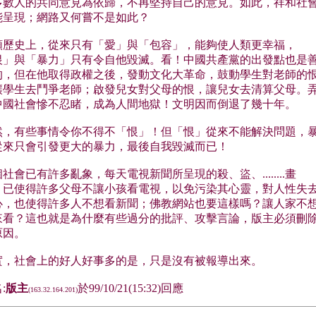
多數人的共同意見為依歸，不再堅持自己的意見。如此，祥和社
能呈現；網路又何嘗不是如此？
類歷史上，從來只有「愛」與「包容」，能夠使人類更幸福，
恨」與「暴力」只有令自他毀滅。看！中國共產黨的出發點也是
的，但在他取得政權之後，發動文化大革命，鼓動學生對老師的
讓學生去鬥爭老師；啟發兒女對父母的恨，讓兒女去清算父母。
中國社會慘不忍睹，成為人間地獄！文明因而倒退了幾十年。
然，有些事情令你不得不「恨」！但「恨」從來不能解決問題，
從來只會引發更大的暴力，最後自我毀滅而已！
社會已有許多亂象，每天電視新聞所呈現的殺、盜、........畫
，已使得許多父母不讓小孩看電視，以免污染其心靈，對人性失
心，也使得許多人不想看新聞；佛教網站也要這樣嗎？讓人家不
來看？這也就是為什麼有些過分的批評、攻擊言論，版主必須刪
原因。
實，社會上的好人好事多的是，只是沒有被報導出來。
:
版主
於99/10/21(15:32)回應
(163.32.164.201)