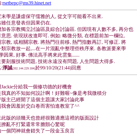
:
rsetbepc@ms39.hinet.net
實末學是謙虛保守儒雅的人, 從文字可能看不出來.
路雖任意發表但因果仍在.
增加各宗教獨立討論區及綜合討論區. 但因現有人數不多, 再分也
意思. 依現狀改進即可. 例如: 略微分類, 在標題前加一欄位,
宗教, 或相關宗教. 將熱門往前移, 熱門指數再訂, 可修正. 將
類宗教放一起,...在一片混亂中整理些秩序來. 各教派要來學
 學因果, 好事. 佛法高手將來此雲集......
要刻服技術問題, 技術永遠沒有問題, 人生問題大得多.
:
淨誠
於99/10/20(21:44)回應
(202.144.229.184)
Jackie分給我一個修功德的好機會
是我真的不知如何設計啊！好難喔~像是考我微積分
好版主已經開了這個主題讓大家討論此事
則我會因羞於交白卷而害怕進教室了^^
來此版的頭幾天也曾經很難適應這裡的版面設計
花撩亂不打緊還常常膽顫心驚呢
怕一個閃神就會錯失了一段金玉良言