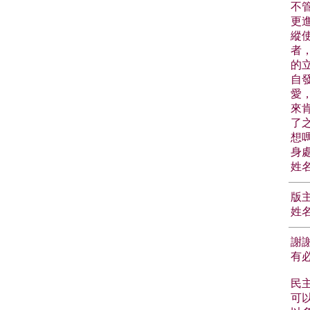
不
更
縱
者
的
自
愛
來
了
想
身
姓名
版
姓名
謝
有
民
可