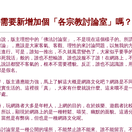
需要新增加個「各宗教討論室」嗎？
白說，版主理想中的「佛法討論室」，不是現在這個樣子的。所
討論」，應該是大家客氣、客觀、理性的來討論問題，以無我的
來進行。可是，誰知一推出，不久就風雲變色了，大家似乎要爭
你死我活」般的，誰也不想輸誰、誰也說服不了誰！在網路上，
人說話都蠻不客氣的，根本不需要禮貌。反正，誰也不認識誰，
都是假名。
好，版主適應能力強，馬上了解這大概是網路文化吧？網路是不
現實生活的。這裡很「真」，大家有什麼就說什麼。這未嚐不是
好處。
時，玩網路者大多是年輕人，上網的目的，在於娛樂、遊戲者比
。所以，顯現於網路上的是一種輕鬆、嘻笑、幽默的面貌。這過
，當然是有弊病，但也是一種網路文化呢。
路討論室是一種公開的場所，不能禁止誰不能來、誰不能留言。