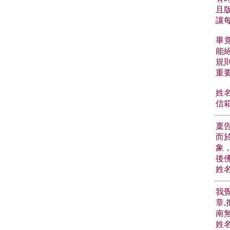
且
讓
畢
能
規
重要
姓名
信箱
稟
而
象
後
姓名
我
章
南
姓名